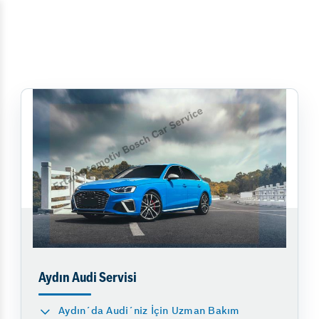
Aydın Audi Servisi
Aydın´da Audi´niz İçin Uzman Bakım